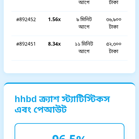
আগে
টাকা
#892452
1.56x
৯ মিনিট
৩৬,৯০০
আগে
টাকা
#892451
8.34x
১১ মিনিট
৫২,৩০০
আগে
টাকা
hhbd ক্র্যাশ স্ট্যাটিস্টিকস
এবং পেআউট