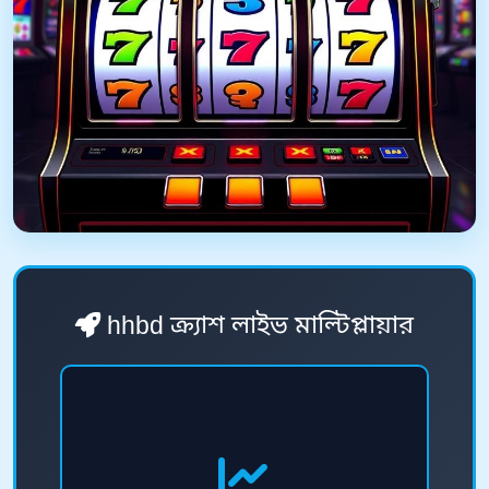
hhbd ক্র্যাশ লাইভ মাল্টিপ্লায়ার