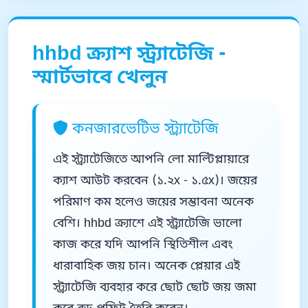
hhbd ক্র্যাশ স্ট্র্যাটেজি -
স্মার্টভাবে খেলুন
কনজারভেটিভ স্ট্র্যাটেজি
এই স্ট্র্যাটেজিতে আপনি লো মাল্টিপ্লায়ারে
ক্যাশ আউট করবেন (১.২x - ১.৫x)। জয়ের
পরিমাণ কম হলেও জয়ের সম্ভাবনা অনেক
বেশি। hhbd ক্র্যাশে এই স্ট্র্যাটেজি ভালো
কাজ করে যদি আপনি স্থিতিশীল এবং
ধারাবাহিক জয় চান। অনেক প্লেয়ার এই
স্ট্র্যাটেজি ব্যবহার করে ছোট ছোট জয় জমা