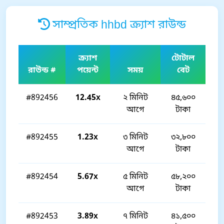
সাম্প্রতিক hhbd ক্র্যাশ রাউন্ড
ক্র্যাশ
টোটাল
রাউন্ড #
পয়েন্ট
সময়
বেট
#892456
12.45x
২ মিনিট
৪৫,৬০০
আগে
টাকা
#892455
1.23x
৩ মিনিট
৩২,৮০০
আগে
টাকা
#892454
5.67x
৫ মিনিট
৫৮,২০০
আগে
টাকা
#892453
3.89x
৭ মিনিট
৪১,৫০০