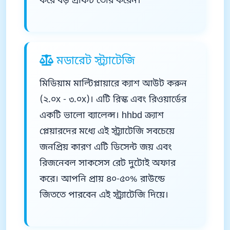
করে বড় প্রফিট তৈরি করেন।
মডারেট স্ট্র্যাটেজি
মিডিয়াম মাল্টিপ্লায়ারে ক্যাশ আউট করুন
(২.০x - ৩.০x)। এটি রিস্ক এবং রিওয়ার্ডের
একটি ভালো ব্যালেন্স। hhbd ক্র্যাশ
প্লেয়ারদের মধ্যে এই স্ট্র্যাটেজি সবচেয়ে
জনপ্রিয় কারণ এটি ডিসেন্ট জয় এবং
রিজনেবল সাকসেস রেট দুটোই অফার
করে। আপনি প্রায় ৪০-৫০% রাউন্ডে
জিততে পারবেন এই স্ট্র্যাটেজি দিয়ে।