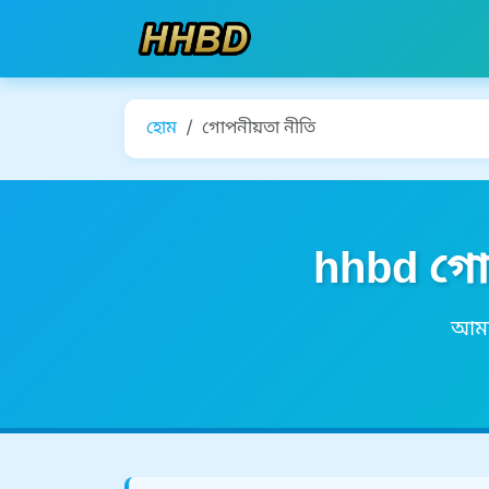
হোম
গোপনীয়তা নীতি
hhbd গোপ
আমরা