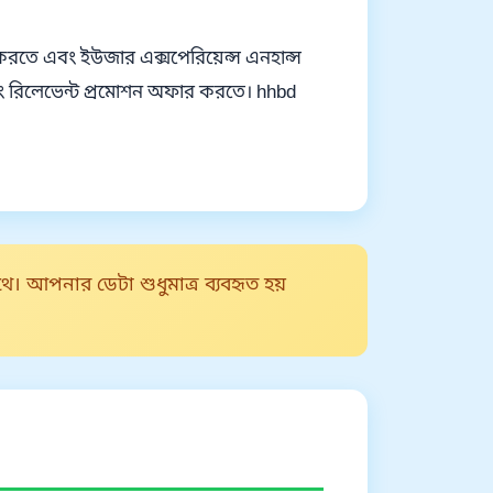
করতে এবং ইউজার এক্সপেরিয়েন্স এনহান্স
এবং রিলেভেন্ট প্রমোশন অফার করতে। hhbd
থে। আপনার ডেটা শুধুমাত্র ব্যবহৃত হয়