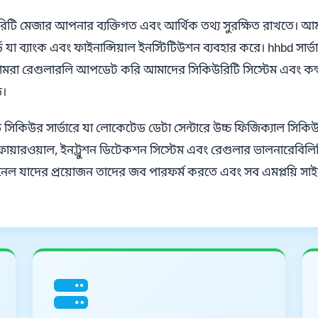
িকিউরিটি মেজার আপনার ব্যক্তিগত এবং আর্থিক তথ্য সুরক্ষিত রাখতে।
্ডার্ড যা ব্যাংক এবং ফাইনান্সিয়াল ইনস্টিটিউশন ব্যবহার করে। hhbd
মরা রেগুলারলি আপডেট করি আমাদের সিকিউরিটি সিস্টেম এবং কন্ড
ড।
িকিউর সার্ভারে যা লোকেটেড ডেটা সেন্টারে উচ্চ ফিজিক্যাল সিকিউরি
ায়ারওয়াল, ইনট্রুশন ডিটেকশন সিস্টেম এবং রেগুলার ভালনারেবিলিটি 
ল যাদের প্রয়োজন তাদের জব পারফর্ম করতে এবং সব এমপ্লয়ি সাইন কর