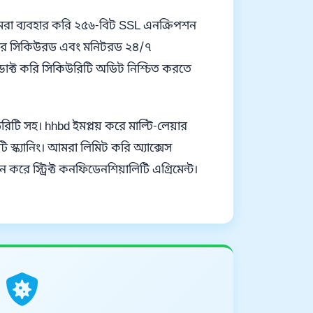
 আমরা ব্যবহার করি ২৫৬-বিট SSL এনক্রিপশন
 সার্ভার সিকিউরড এবং মনিটরড ২৪/৭
াক্ট করি সিকিউরিটি অডিট নিশ্চিত করতে
টি সহ। hhbd ইমপ্লয় করে মাল্টি-লেয়ার
স্ক্যানিং। আমরা লিমিট করি অ্যাক্সেস
ে স্ট্রিক্ট কনফিডেনশিয়ালিটি এগ্রিমেন্ট।